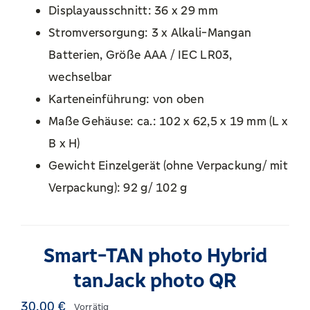
Displayausschnitt: 36 x 29 mm
Stromversorgung: 3 x Alkali-Mangan
Batterien, Größe AAA / IEC LR03,
wechselbar
Karteneinführung: von oben
Maße Gehäuse: ca.: 102 x 62,5 x 19 mm (L x
B x H)
Gewicht Einzelgerät (ohne Verpackung/ mit
Verpackung): 92 g/ 102 g
Smart-TAN photo Hybrid
tanJack photo QR
30,00
€
Vorrätig