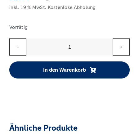
inkl. 19 % MwSt.
Kostenlose Abholung
Vorrätig
Smart-
TAN
photo
In den Warenkorb
Hybrid
tanJack
Alternative:
photo
QR
Menge
Ähnliche Produkte