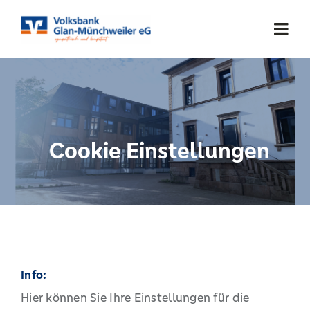
Skip
to
Togg
content
Navi
FAQ
Versand & Zahlung
Cookie Einstellungen
Widerruf & Retoure
Info:
Hier können Sie Ihre Einstellungen für die