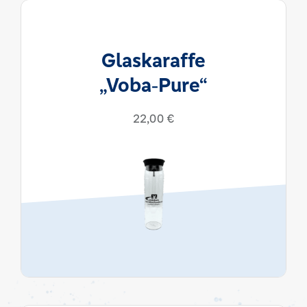
Glaskaraffe
„Voba‑Pure“
22,00
€