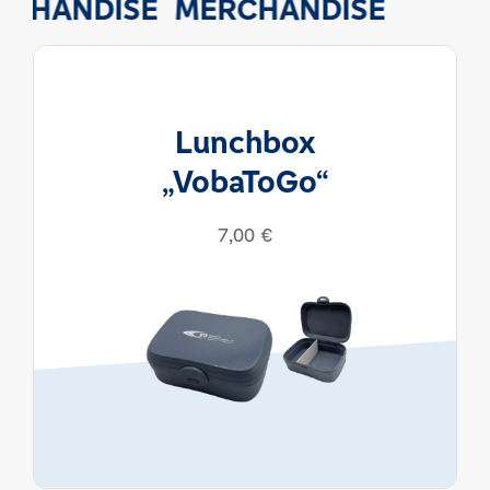
CHANDISE
MERCHANDISE
Lunchbox
„VobaToGo“
7,00
€